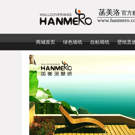
菡美洛
官方
www.hanmero.c
商城首页
绿色墙纸
自粘墙纸
壁纸贵