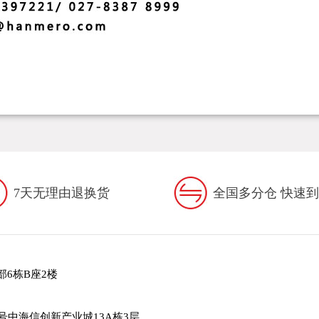
7天无理由退换货
全国多分仓 快速
6栋B座2楼
号中海信创新产业城13A栋3层