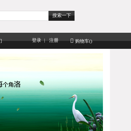
搜索一下
登录
|
注册
们
购物车
()