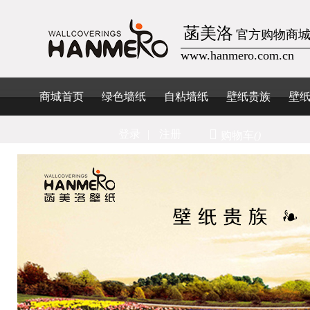
菡美洛
官方购物商
www.hanmero.com.cn
商城首页
绿色墙纸
自粘墙纸
壁纸贵族
壁
登录
|
注册
购物车
()