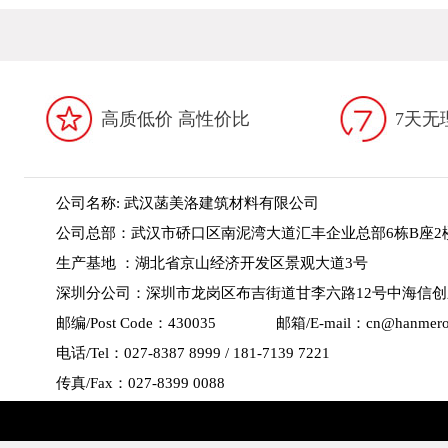
高质低价 高性价比
7天无
公司名称: 武汉菡美洛建筑材料有限公司
公司总部：武汉市硚口区南泥湾大道汇丰企业总部6栋B座2
生产基地 ：湖北省京山经济开发区景观大道3号
深圳分公司：深圳市龙岗区布吉街道甘李六路12号中海信创新
邮编/Post Code：430035 邮箱/E-mail：
cn@hanmer
电话/Tel：027-8387 8999 / 181-7139 7221
传真/Fax：027-8399 0088
网址/Website：
www.hanmero.cn